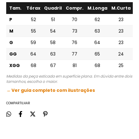
peça (cm)
Tam.
Tórax
Quadril
Compr.
M.Longa
M.Curta
P
52
51
70
62
23
M
55
54
73
63
23
G
59
58
76
64
23
GG
64
63
77
65
24
XGG
68
67
81
68
25
Medidas da peça esticada em superfície plana. Em dúvida entre dois
tamanhos, escolha o maior.
→ Ver guia completo com ilustrações
COMPARTILHAR