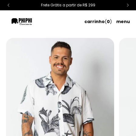
Frete Grátis a partir de R$ 299
carrinho
(
0
)
menu