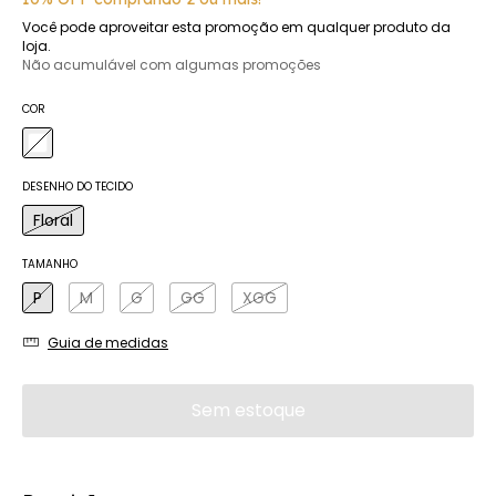
10% OFF comprando 2 ou mais!
Você pode aproveitar esta promoção em qualquer produto da
loja.
Não acumulável com algumas promoções
COR
DESENHO DO TECIDO
Floral
TAMANHO
P
M
G
GG
XGG
Guia de medidas